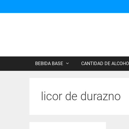
Saltar
al
contenido
BEBIDA BASE
CANTIDAD DE ALCOHO
licor de durazno